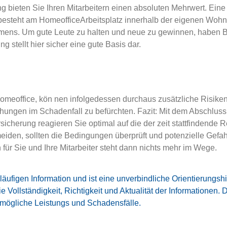
bieten Sie Ihren Mitarbeitern einen absoluten Mehrwert. Eine s
esteht am Homeoffice­Arbeitsplatz innerhalb der eigenen Wohnu
hmens. Um gute Leute zu halten und neue zu gewinnen, haben B
stellt hier sicher eine gute Basis dar.
Homeoffice, kön­ nen infolgedessen durchaus zusätzliche Risike
hungen im Schadenfall zu befürchten. Fazit: Mit dem Abschluss
icherung reagieren Sie optimal auf die der­ zeit stattfindende
eiden, sollten die Bedingungen überprüft und potenzielle Gefa
für Sie und Ihre Mitarbeiter steht dann nichts mehr im Wege.
äufigen Information und ist eine unverbindliche Orientierungsh
oll­ständigkeit, Richtigkeit und Aktualität der Informationen. 
mögliche Leistungs­ und Schadensfälle.