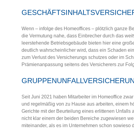
GESCHÄFTSINHALTSVERSICHE
Wenn – infolge des Homeoffices – plötzlich ganze Betr
die Vermutung nahe, dass Einbrecher durch das wei
leerstehende Betriebsgebäude bieten hier eine große
deutlich wahrscheinlicher wird, dass ein Schaden ein
zum Verlust des Versicherungs­ schutzes oder im Sch
Prämienanpassung seitens des Versicherers zur Folg
GRUPPENUNFALLVERSICHERU
Seit Juni 2021 haben Mitarbeiter im Homeoffice zwar
und regelmäßig von zu Hause aus arbeiten, einem höhe
Gerichte mit der Beurteilung eines erlittenen Unfalls
nicht klar einem der beiden Berei­che zugewiesen wer
miteinander, als es im Unternehmen schon sowieso de