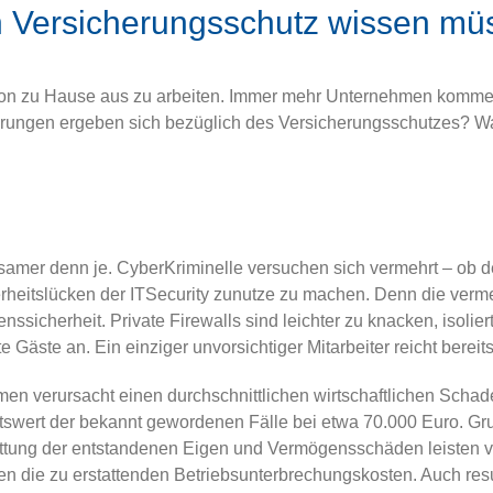
 Versicherungsschutz wissen mü
, von zu Hause aus zu arbeiten. Immer mehr Unternehmen komm
derungen ergeben sich bezüglich des Versicherungs­schutzes? W
samer denn je. Cyber­Kriminelle versuchen sich vermehrt – ob d
heitslücken der IT­Security zunutze zu machen. Denn die verm
ssicherheit. Private Firewalls sind leichter zu knacken, isoliert
ste an. Ein einziger unvorsichtiger Mitarbeiter reicht bereits
men verursacht einen durchschnittlichen wirtschaftlichen Schade
ttswert der bekannt gewordenen Fälle bei etwa 70.000 Euro. G
ttung der entstandenen Eigen­ und Vermögensschäden leisten vie
en die zu erstattenden Betriebsunterbrechungskosten. Auch res