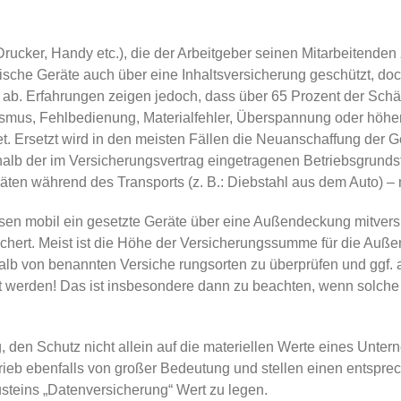
cker, Handy etc.), die der Arbeitgeber seinen Mitarbeitenden zu
nische Geräte auch über eine Inhaltsversicherung geschützt, d
 ab. Erfahrungen zeigen jedoch, dass über 65 Prozent der Schä
smus, Fehlbedienung, Materialfehler, Überspannung oder höhere
t. Ersetzt wird in den meisten Fällen die Neuanschaffung der Ge
alb der im Versicherungsvertrag eingetragenen Betriebsgrundst
en während des Transports (z. B.: Diebstahl aus dem Auto) – m
ssen mobil ein­ gesetzte Geräte über eine Außendeckung mitvers
chert. Meist ist die Höhe der Versicherungssumme für die Auß
 von benannten Versiche­ rungsorten zu überprüfen und ggf. an
etzt werden! Das ist insbesondere dann zu beachten, wenn solc
g, den Schutz nicht allein auf die materiellen Werte eines Unt
ieb ebenfalls von großer Bedeutung und stellen einen entsprec
teins „Datenversi­cherung“ Wert zu legen.