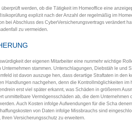
 überprüft wer­den, ob die Tätigkeit im Homeoffice eine anzeigep
Risikoprüfung explizit nach der Anzahl der regelmäßig im Homeof
tion bei Abschluss des Cyber­Versicherungsvertrags verändert ha
adenfall zu vermeiden.
HERUNG
swürdigkeit der eigenen Mitarbeiter eine nunmehr wichtige Rolle
enen Unternehmen stammen. Unterschlagungen, Diebstäh­ le und S
umfeld ist davon auszuge­ hen, dass derartige Straftaten in d
en Handlungen nachgehen, denn die Kontrollmöglichkeiten im h
bendrein erst viel später erkannt, was Schäden in größerem Aus
hert unmittelbare Vermögensschäden ab, die dem Unternehmen d
t werden. Auch Kosten infolge Aufwendungen für die Scha­ dener
schaffungskosten von Daten infolge Missbrauchs sind eingeschl
, Ihren Versicherungsschutz zu erweitern.