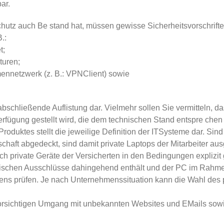
ar.
utz auch Be­ stand hat, müssen gewisse Sicherheitsvorschriften
.:
t;
turen;
mennetzwerk (z. B.: VPN­Client) sowie
bschließende Auflistung dar. Vielmehr sollen Sie vermitteln, da
erfügung gestellt wird, die dem technischen Stand entspre­ chen
oduktes stellt die jeweilige Definition der IT­Systeme dar. Sind
chaft abgedeckt, sind damit private Laptops der Mitarbeiter au
 private Gerä­te der Versicherten in den Bedingungen explizit 
zifischen Ausschlüsse dahingehend enthält und der PC im Rahmen
ens prüfen. Je nach Unternehmenssituation kann die Wahl des p
 vorsichtigen Um­gang mit unbekannten Websites und E­Mails so