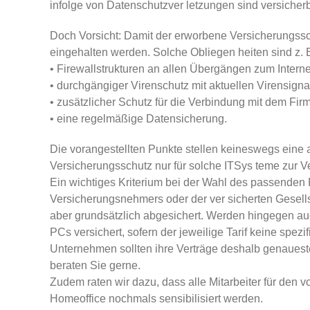
infolge von Datenschutzver­ letzungen sind versicherb
Doch Vorsicht: Damit der erworbene Versicherungssch
eingehalten werden. Solche Obliegen­ heiten sind z. B
• Firewallstrukturen an allen Übergängen zum Interne
• durchgängiger Virenschutz mit aktuellen Virensigna
• zusätzlicher Schutz für die Verbindung mit dem Fir
• eine regelmäßige Datensicherung.
Die vorangestellten Punkte stellen keineswegs eine a
Versicherungsschutz nur für solche IT­Sys­ teme zur V
Ein wichtiges Kriterium bei der Wahl des passenden Pr
Versicherungsnehmers oder der ver­ sicherten Gesells
aber grundsätzlich abgesichert. Werden hingegen auch
PCs versichert, sofern der jeweilige Tarif keine spe
Unternehmen sollten ihre Verträge deshalb genauest
beraten Sie gerne.
Zudem raten wir dazu, dass alle Mitarbeiter für den
Homeoffice nochmals sensibilisiert werden.