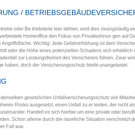
RUNG / BETRIEBSGEBÄUDEVERSICH
iebe oder Be­ triebsteile leer stehen, wird dies zwangsläufig e
tverbreitete Homeoffice den Fokus von Privatwohnun­ gen auf
 Angriffsfläche. Wichtig: Jede Gefahrerhöhung ist dem Versiche
tritt oder die Höhe eines potenziellen Schadens sich erheblich
adenfall zur Leistungsfreiheit des Versicherers führen. Zwar 
e haben, doch der Versicherungsschutz bleibt unangetastet.
NG
 denselben gesetzlichen Unfallversicherungsschutz wie Mitarbei
ren Risiko ausgesetzt, einen Unfall zu er­ leiden, der nicht al
 auseinander. Handelt es sich hierbei um eine private oder berufl
den. Schon alleine durch die räumliche Situation verschmilzt d
r Fall war.